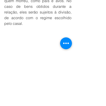
quem morreu, como pais e avós. No 
caso de bens obtidos durante a 
relação, eles serão sujeitos à divisão, 
de acordo com o regime escolhido 
pelo casal.
Assim que derem entrada no cartório, o 
casal pode encomendar seus 
convites 
de casamento 
para finalmente 