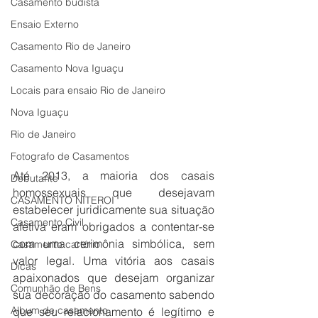
Casamento budista
Ensaio Externo
Casamento Rio de Janeiro
Casamento Nova Iguaçu
Locais para ensaio Rio de Janeiro
Nova Iguaçu
Rio de Janeiro
Fotografo de Casamentos
Até 2013, a maioria dos casais 
Debutante
homossexuais que desejavam 
CASAMENTO NITEROI
estabelecer juridicamente sua situação 
Casamento Civil
afetiva eram obrigados a contentar-se 
com uma cerimônia simbólica, sem 
Casamento cartório
valor legal. Uma vitória aos casais 
Dicas
apaixonados que desejam organizar 
Comunhão de Bens
sua decoração do casamento sabendo 
Album de casamento
que seu relacionamento é legítimo e 