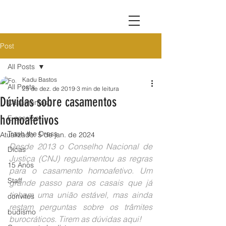
Post
All Posts
Kadu Bastos
All Posts
25 de dez. de 2019
3 min de leitura
Dúvidas sobre casamentos
Casamentos
homoafetivos
E-session
Trash the Dress
Atualizado:
5 de jan. de 2024
Desde 2013 o Conselho Nacional de 
Dicas
Justiça (CNJ) regulamentou as regras 
15 Anos
para o casamento homoafetivo. Um 
Staff
grande passo para os casais que já 
tinham uma união estável, mas ainda 
convites
restam perguntas sobre os trâmites 
budismo
burocráticos. Tirem as dúvidas aqui!