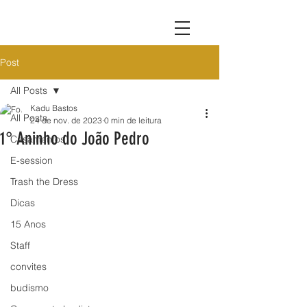
Post
All Posts
Kadu Bastos
All Posts
24 de nov. de 2023
0 min de leitura
1° Aninho do João Pedro
Casamentos
E-session
Trash the Dress
Dicas
15 Anos
Staff
convites
budismo