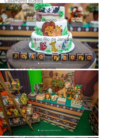
Casamento budista
Ensaio Externo
Casamento Rio de Janeiro
Casamento Nova Iguaçu
Locais para ensaio Rio de Janeiro
Nova Iguaçu
Rio de Janeiro
Fotografo de Casamentos
Debutante
CASAMENTO NITEROI
Casamento Civil
Casamento cartório
Dicas
Comunhão de Bens
Album de casamento