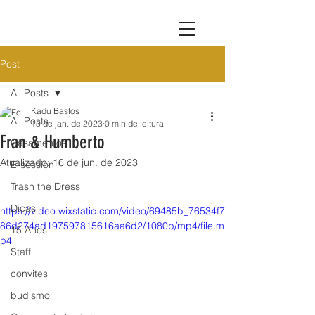
Post
All Posts
Kadu Bastos
All Posts
13 de jan. de 2023
0 min de leitura
Fran & Humberto
Casamentos
Atualizado:
16 de jun. de 2023
E-session
Trash the Dress
Dicas
https://video.wixstatic.com/video/69485b_76534f7
86d274ad197597815616aa6d2/1080p/mp4/file.m
15 Anos
p4
Staff
convites
budismo