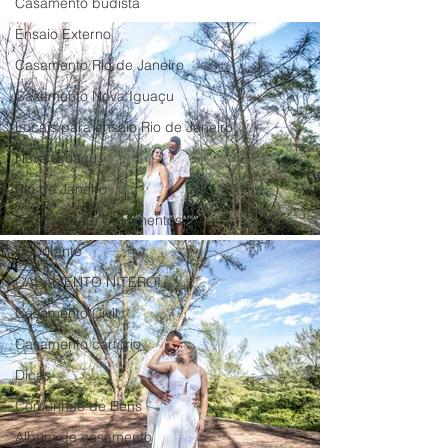
Casamento budista
Ensaio Externo
Casamento Rio de Janeiro
Casamento Nova Iguaçu
Locais para ensaio Rio de Janeiro
Nova Iguaçu
Rio de Janeiro
Fotografo de Casamentos
Debutante
CASAMENTO NITEROI
Casamento Civil
Casamento cartório
Dicas
Comunhão de Bens
Album de casamento