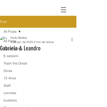
Post
All Posts
Kadu Bastos
All Posts
9 de jan. de 2025
2 min de leitura
Gabriela & Leandro
Casamentos
E-session
Trash the Dress
Dicas
15 Anos
Staff
convites
budismo