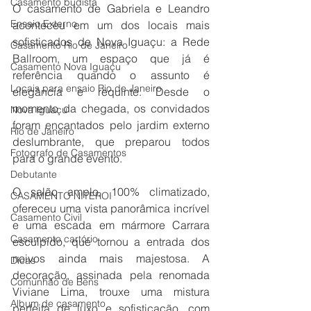
Casamento budista
O casamento de Gabriela e Leandro 
Ensaio Externo
aconteceu em um dos locais mais 
sofisticados de Nova Iguaçu: a Rede 
Casamento Rio de Janeiro
Ballroom, um espaço que já é 
Casamento Nova Iguaçu
referência quando o assunto é 
Locais para ensaio Rio de Janeiro
elegância e requinte. Desde o 
momento da chegada, os convidados 
Nova Iguaçu
foram encantados pelo jardim externo 
Rio de Janeiro
deslumbrante, que preparou todos 
Fotografo de Casamentos
para o grande evento.
Debutante
O salão amplo, 100% climatizado, 
CASAMENTO NITEROI
ofereceu uma vista panorâmica incrível 
Casamento Civil
e uma escada em mármore Carrara 
Casamento cartório
esculpido, que tornou a entrada dos 
noivos ainda mais majestosa. A 
Dicas
decoração, assinada pela renomada 
Comunhão de Bens
Viviane Lima, trouxe uma mistura 
Album de casamento
perfeita de luxo e sofisticação, com 