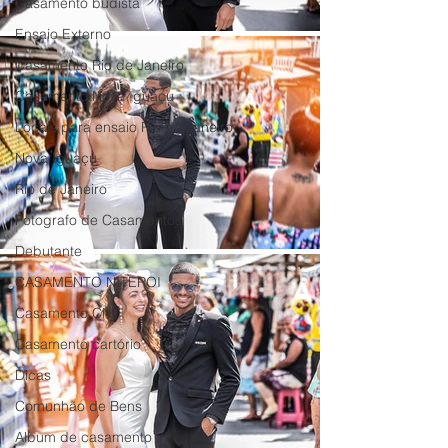
Casamento budista
Ensaio Externo
Casamento Rio de Janeiro
Casamento Nova Iguaçu
Locais para ensaio Rio de Janeiro
Nova Iguaçu
Rio de Janeiro
Fotografo de Casamentos
Debutante
CASAMENTO NITEROI
Casamento Civil
Casamento cartório
Dicas
Comunhão de Bens
Album de casamento