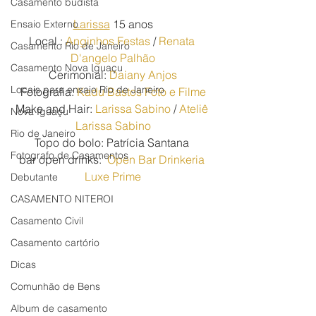
Casamento budista
Larissa
 15 anos
Ensaio Externo
Local : 
Anginhos Festas
 / 
Renata 
Casamento Rio de Janeiro
D'angelo Palhão
Casamento Nova Iguaçu
Cerimonial: 
Daiany Anjos
Locais para ensaio Rio de Janeiro
Fotografia: 
Kadu Bastos Foto e Filme
Make and Hair: 
Larissa Sabino
 / 
Ateliê 
Nova Iguaçu
Larissa Sabino
Rio de Janeiro
Topo do bolo: Patrícia Santana 
Fotografo de Casamentos
bar open drinks:  
Open Bar Drinkeria 
Luxe Prime
Debutante
CASAMENTO NITEROI
Casamento Civil
Casamento cartório
Dicas
Comunhão de Bens
Album de casamento