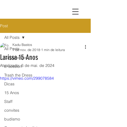
Post
All Posts
Kadu Bastos
All Posts
7 de nov. de 2018
1 min de leitura
Larissa 15 Anos
Casamentos
Atualizado:
6 de mai. de 2024
E-session
Trash the Dress
https://vimeo.com/299078584
Dicas
15 Anos
Staff
convites
budismo