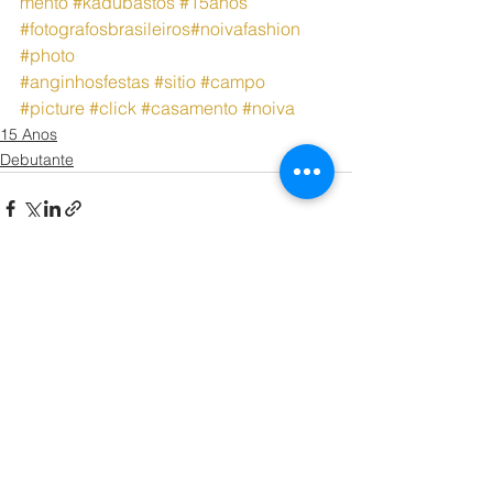
mento
#kadubastos
#15anos
#fotografosbrasileiros
#noivafashion
#photo
#anginhosfestas
#sitio
#campo
#picture
#click
#casamento
#noiva
15 Anos
Debutante
Ver tudo
Posts recentes