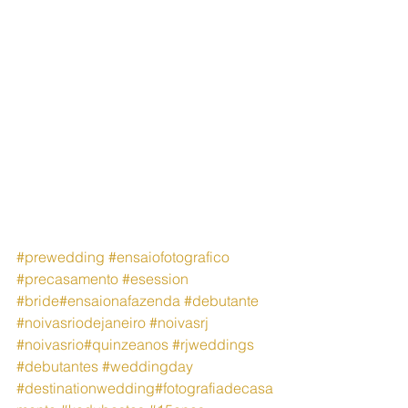
#prewedding
#ensaiofotografico
#precasamento
#esession
#bride
#ensaionafazenda
#debutante
#noivasriodejaneiro
#noivasrj
#noivasrio
#quinzeanos
#rjweddings
#debutantes
#weddingday
#destinationwedding
#fotografiadecasa