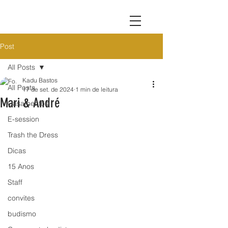
Post
All Posts
Kadu Bastos
All Posts
17 de set. de 2024
1 min de leitura
Mari & André
Casamentos
E-session
Trash the Dress
Dicas
15 Anos
Staff
convites
budismo