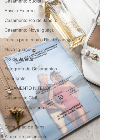
Casamento budista
Ensaio Externo
Casamento Rio de Janeiro
Casamento Nova Iguaçu
Locais para ensaio Rio de Janeiro
Nova Iguaçu
Rio de Janeiro
Fotografo de Casamentos
Debutante
CASAMENTO NITEROI
Casamento Civil
Casamento cartório
Dicas
Comunhão de Bens
Album de casamento