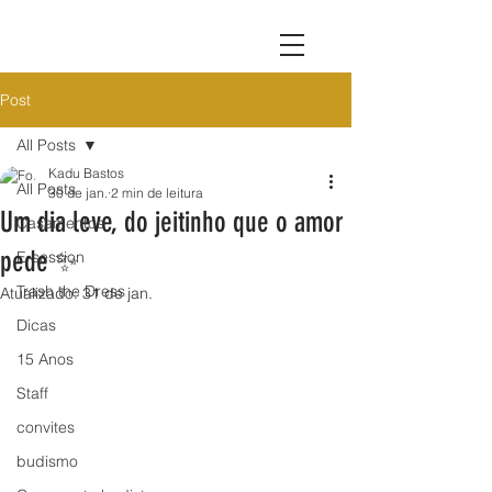
Post
All Posts
Kadu Bastos
All Posts
30 de jan.
2 min de leitura
Um dia leve, do jeitinho que o amor
Casamentos
pede ✨
E-session
Trash the Dress
Atualizado:
31 de jan.
Dicas
15 Anos
Staff
convites
budismo