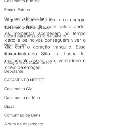
Casamento budista
Ensaio Externo
Casamento Rio de Janeiro
Alguns casamentos têm uma energia 
especial. Tudo flui com naturalidade, 
Casamento Nova Iguaçu
os momentos acontecem no tempo 
Locais para ensaio Rio de Janeiro
certo e os noivos conseguem viver o 
Nova Iguaçu
dia com o coração tranquilo. Esse 
casamento no Sítio La Lunna foi 
Rio de Janeiro
exatamente assim: leve, verdadeiro e 
Fotografo de Casamentos
cheio de emoção.
Debutante
CASAMENTO NITEROI
Casamento Civil
Casamento cartório
Dicas
Comunhão de Bens
Album de casamento